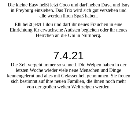
Die kleine Easy heißt jetzt Coco und darf neben Daya und Isny
in Freyburg einziehen. Das Trio wird sich gut verstehen und
alle werden ihren Spaß haben.
Elli heißt jetzt Lilou und darf ihr neues Frauchen in eine
Einrichtung für erwachsene Autisten begleiten oder ihr neues
Herrchen an die Uni in Nürnberg.
7.4.21
Die Zeit vergeht immer so schnell. Die Welpen haben in der
letzten Woche wieder viele neue Menschen und Dinge
kennengelernt und alles mit Gelassenheit genommen. Sie freuen
sich bestimmt auf ihre neuen Familien, die ihnen noch mehr
von der großen weiten Welt zeigen werden.
f18b3918-6e01-4df6-97f7-5933898ed06b
c6817395-ea62-4d16-ac06-995fd2eeacac
b58ed4e5-0379-47cc-a5e2-598ce64ceff7
6c0e30db-866a-45fa-97ca-18e56bce0174