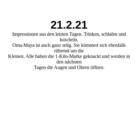
21.2.21
Impressionen aus den letzten Tagen. Trinken, schlafen und
kuscheln.
Oma-Maya ist auch ganz selig. Sie kümmert sich ebenfalls
rührend um die
Kleinen. Alle haben die 1-Kilo-Marke geknackt und werden in
den nächsten
Tagen die Augen und Ohren öffnen.
1f348129-d4fd-4a98-aa89-2138a1f4b3b0
db1afedb-ac75-478a-b749-55bd2830ce48
e5a9617a-0c25-47b3-8308-962d5c8c143c
e9c8be6d-b012-4a55-abaa-a8fda1e174c6