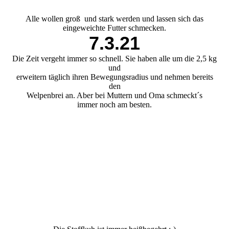
Alle wollen groß und stark werden und lassen sich das
eingeweichte Futter schmecken.
7.3.21
Die Zeit vergeht immer so schnell. Sie haben alle um die 2,5 kg
und
erweitern täglich ihren Bewegungsradius und nehmen bereits
den
Welpenbrei an. Aber bei Muttern und Oma schmeckt´s
immer noch am besten.
033daf23-0b6a-4b2d-b126-45cae8c3b403
166a7329-7113-4f70-8c06-c64d2a1ae2a1
c6817395-ea62-4d16-ac06-995fd2eeacac
e9c8be6d-b012-4a55-abaa-a8fda1e174c6
f8e2d90c-c2f2-4a2a-bacd-f072d5f2cc3c
1ccfe305-be04-436c-8cfd-130bd9c36a6d