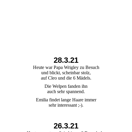
52ea169c-607e-486e-b9eb-77463092b12c
31e1c2a7-2c66-412a-b457-c4cbb13cbc4a
28.3.21
Heute war Papa Wrigley zu Besuch
und blickt, scheinbar stolz,
auf Cleo und die 6 Mädels.
Die Welpen fanden ihn
auch sehr spannend.
Emilia findet lange Haare immer
sehr interessant ;-).
26.3.21