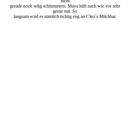
nicht
gerade noch selig schlummern. Maya hilft nach wie vor sehr
gerne mit. So
langsam wird es nämlich richtig eng an Cleo´s Milchbar.
6aa9d364-38ce-46a5-8eac-c5b956f2e941_1
7f60ad5e-e025-4057-bd89-9e27ca848bdb
8baa8494-f02a-4866-9128-7fcccaa5dc0d_1
579c2122-bc2e-4f27-b7d4-9350fc505eef
bbd4e27d-69a3-4ad3-8fcf-968e05c14b72_1
e99a9808-440c-44a6-8188-88693f957285_1
59f07ba6-173c-4d9b-8fe6-b7d5f3f15ec5_1
a8a5286e-41e1-4f93-90ea-cbf0f4c22c64